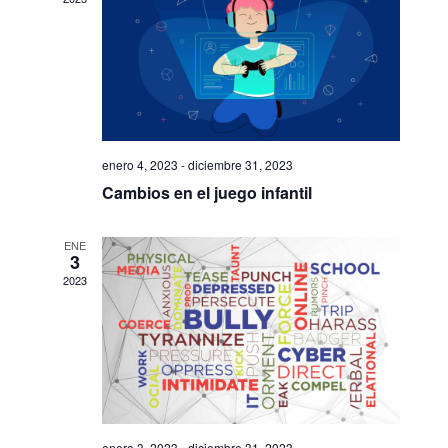
e
g
i
g
o
a
n
a
c
a
l
c
i
a
ó
i
f
enero 4, 2023
-
diciembre 31, 2023
e
Cambios en el juego infantil
n
ó
c
h
d
ENE
n
a
3
e
2023
.
d
v
e
i
b
s
ú
t
enero 3, 2023
-
diciembre 31, 2023