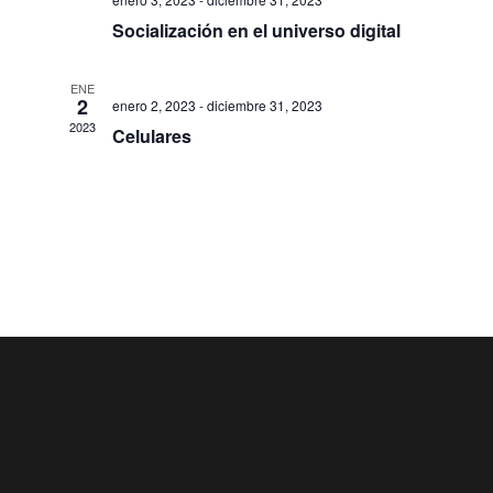
a
s
Socialización en el universo digital
s
q
ENE
d
2
enero 2, 2023
-
diciembre 31, 2023
u
2023
Celulares
e
e
E
d
v
a
e
n
y
t
v
o
i
s