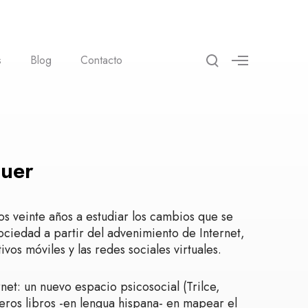
T
M
s
Blog
Contacto
á
o
s
g
d
e
g
t
l
a
l
e
l
s
e
guer
s
e
a
r
s veinte años a estudiar los cambios que se
c
ociedad a partir del advenimiento de Internet,
h
tivos móviles y las redes sociales virtuales.
m
o
net: un nuevo espacio psicosocial (Trilce,
d
eros libros -en lengua hispana- en mapear el
a