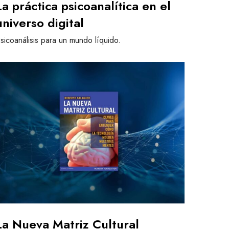
La práctica psicoanalítica en el
universo digital
sicoanálisis para un mundo líquido.
N
M
La Nueva Matriz Cultural
C