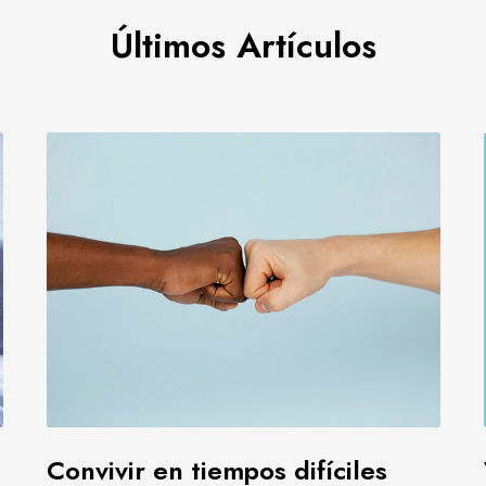
Últimos Artículos
C
o
n
v
i
v
i
r
e
n
t
i
e
Convivir en tiempos difíciles
m