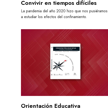
Convivir en tiempos difíciles
m
p
La pandemia del año 2020 hizo que nos pusiéramos
o
a estudiar los efectos del confinamiento.
s
d
O
i
r
f
i
í
e
c
n
i
t
l
a
e
c
s
i
ó
n
E
d
Orientación Educativa
u