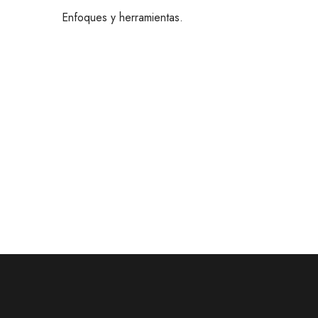
c
Enfoques y herramientas.
a
t
i
v
a