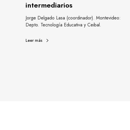
intermediarios
n
a
n a la
Jorge Delgado Lasa (coordinador). Montevideo:
p
r
Depto. Tecnología Educativa y Ceibal.
a
r
Leer más
e
j
a
c
o
n
i
n
t
e
r
m
e