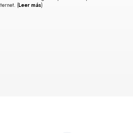
ternet. (
Leer más
)
l