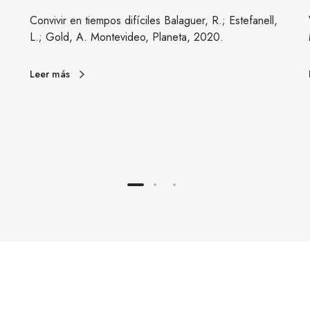
p
Convivir en tiempos difíciles Balaguer, R.; Estefanell,
o
L.; Gold, A. Montevideo, Planeta, 2020.
s
d
Leer más
i
f
í
c
i
l
e
s