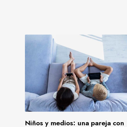
N
i
ñ
o
s
y
m
e
d
i
o
s
:
Niños y medios: una pareja con
u