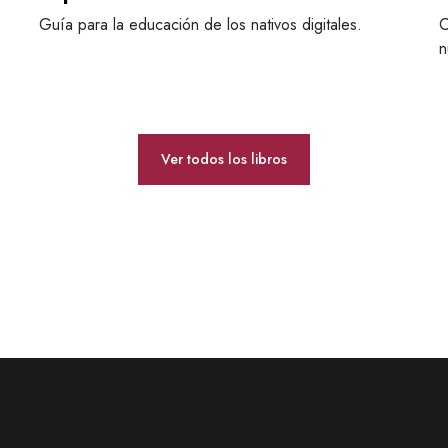
v
s
u
Guía para la educación de los nativos digitales.
e
C
l
r
n
t
s
u
o
r
d
a
i
Ver todos los libros
l
g
i
t
a
l