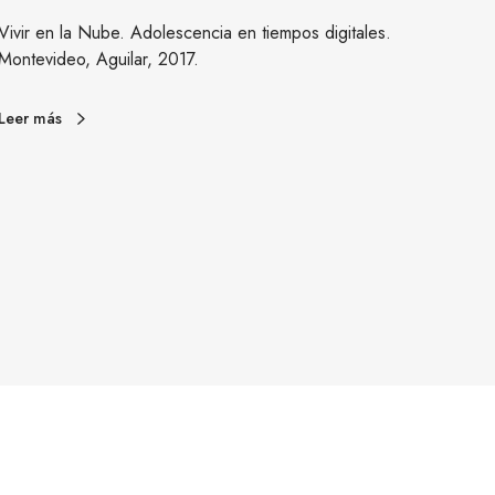
c
Vivir en la Nube. Adolescencia en tiempos digitales.
Balagu
a
Montevideo, Aguilar, 2017.
(2014)
t
herram
i
Leer más
v
Leer m
a