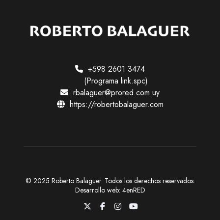
c
o
s
o
c
+598 2601 3474
i
(Programa link.spc)
a
rbalaguer@prored.com.uy
l
https://robertobalaguer.com
© 2025 Roberto Balaguer. Todos los derechos reservados.
Desarrollo web:
4enRED
X
F
I
Y
a
n
o