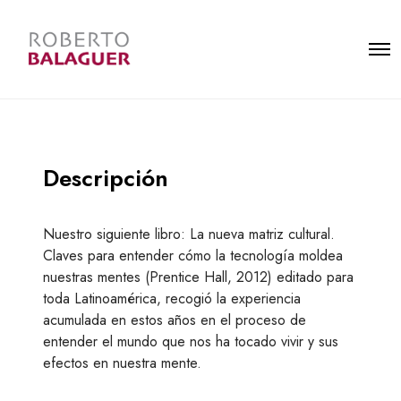
O
M
p
á
e
s
n
d
M
e
e
t
n
a
u
l
l
Descripción
e
s
Nuestro siguiente libro: La nueva matriz cultural.
Claves para entender cómo la tecnología moldea
nuestras mentes (Prentice Hall, 2012) editado para
toda Latinoamérica, recogió la experiencia
acumulada en estos años en el proceso de
entender el mundo que nos ha tocado vivir y sus
efectos en nuestra mente.