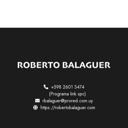
d
a
d
e
s
+598 2601 3474
(Programa link.spc)
rbalaguer@prored.com.uy
https://robertobalaguer.com