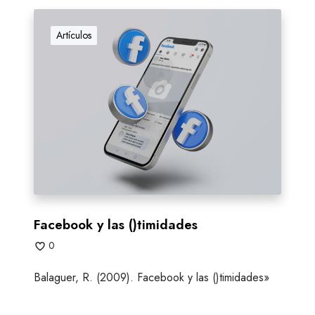
F
a
Artículos
c
e
b
o
o
k
y
l
a
s
(
Facebook y las ()timidades
)
0
t
i
Balaguer, R. (2009). Facebook y las ()timidades»
m
i