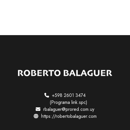
v
a
+598 2601 3474
(Programa link.spc)
rbalaguer@prored.com.uy
https://robertobalaguer.com