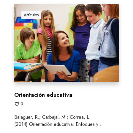
O
r
Artículos
i
e
n
t
a
c
i
ó
n
e
d
Orientación educativa
u
0
c
a
Balaguer, R.; Carbajal, M.; Correa, L.
t
(2014) Orientación educativa. Enfoques y…
i