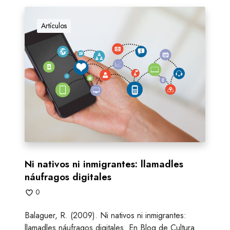
N
i
Artículos
n
a
t
i
v
o
s
n
i
i
n
Ni nativos ni inmigrantes: llamadles
m
náufragos digitales
i
0
g
r
Balaguer, R. (2009). Ni nativos ni inmigrantes:
a
llamadles náufragos digitales. En Blog de Cultura