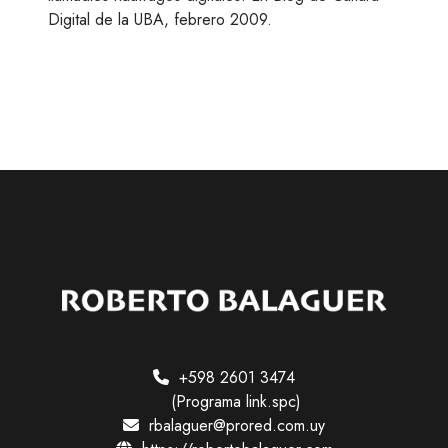
n
Digital de la UBA, febrero 2009.
t
e
s
:
l
l
a
m
a
d
l
e
s
n
á
+598 2601 3474
u
(Programa link.spc)
f
rbalaguer@prored.com.uy
r