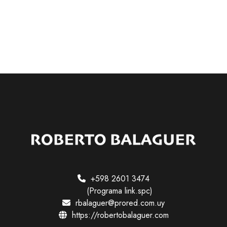
e
v
o
p
e
n
s
a
m
i
e
n
t
o
+598 2601 3474
(Programa link.spc)
rbalaguer@prored.com.uy
https://robertobalaguer.com