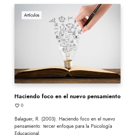
H
a
Artículos
c
i
e
n
d
o
f
o
c
o
e
Haciendo foco en el nuevo pensamiento
n
0
e
l
Balaguer, R. (2003). Haciendo foco en el nuevo
n
pensamiento: tercer enfoque para la Psicología
u
Educacional.