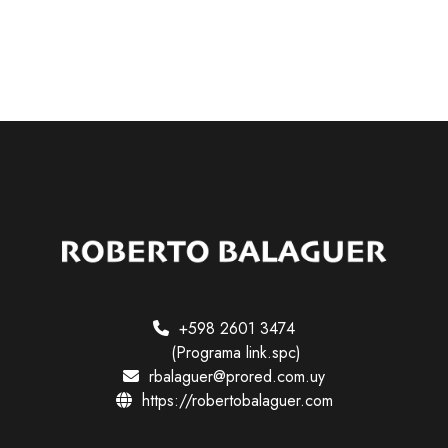
a
+598 2601 3474
(Programa link.spc)
rbalaguer@prored.com.uy
https://robertobalaguer.com