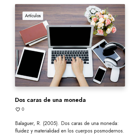
D
o
Artículos
s
c
a
r
a
s
d
e
u
n
a
Dos caras de una moneda
m
0
o
n
Balaguer, R. (2005). Dos caras de una moneda:
e
fluidez y materialidad en los cuerpos posmodernos.
d