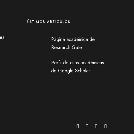
ÚLTIMOS ARTÍCULOS
les
Página académica de
Research Gate
Perfil de citas académicas
de Google Scholar
X
F
I
Y
a
n
o