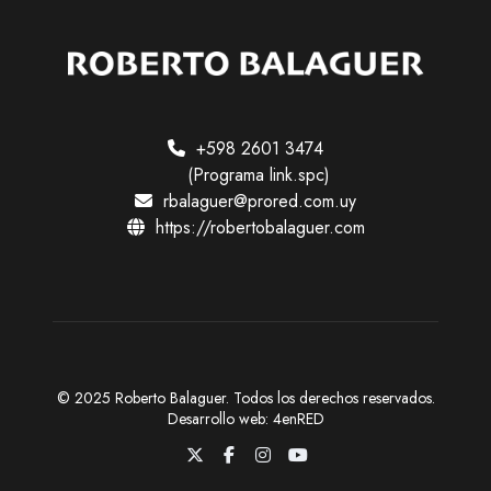
a
s
s
q
d
u
e
+598 2601 3474
e
(Programa link.spc)
E
rbalaguer@prored.com.uy
d
https://robertobalaguer.com
v
a
e
n
y
t
v
o
© 2025 Roberto Balaguer. Todos los derechos reservados.
i
Desarrollo web:
4enRED
X
F
I
Y
s
a
n
o
c
s
u