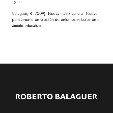
0
u
r
Balaguer, R (2009). Nueva matriz cultural. Nuevo
a
pensamiento en Gestión de entornos virtuales en el
l
ámbito educativo…
.
N
u
e
v
o
p
e
n
s
a
m
i
e