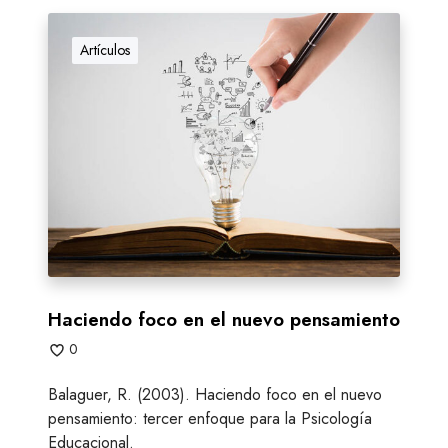
H
a
Artículos
c
i
e
n
d
o
f
o
c
o
e
Haciendo foco en el nuevo pensamiento
n
0
e
l
Balaguer, R. (2003). Haciendo foco en el nuevo
n
pensamiento: tercer enfoque para la Psicología
u
Educacional.