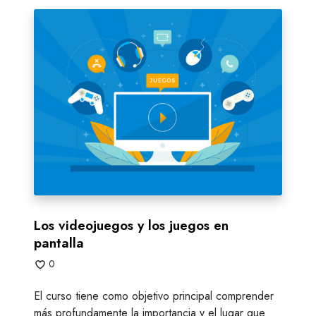
L
o
s
v
i
d
e
o
j
u
e
g
o
Los videojuegos y los juegos en
s
pantalla
y
0
l
o
El curso tiene como objetivo principal comprender
s
más profundamente la importancia y el lugar que