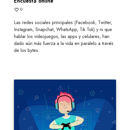
Encuesta online
e
0
Las redes sociales principales (Facebook, Twitter,
Instagram, Snapchat, WhatsApp, Tik Tok) y ni que
hablar los videojuegos, las apps y celulares, han
dado aún más fuerza a la vida en paralelo a través
de los bytes.
C
a
m
b
i
o
s