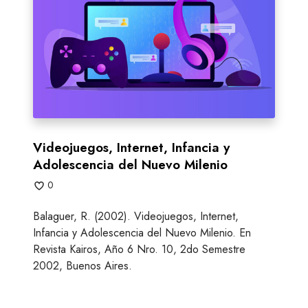
o
j
u
e
g
o
s
,
I
Videojuegos, Internet, Infancia y
n
Adolescencia del Nuevo Milenio
t
0
e
r
Balaguer, R. (2002). Videojuegos, Internet,
n
Infancia y Adolescencia del Nuevo Milenio. En
e
Revista Kairos, Año 6 Nro. 10, 2do Semestre
t
2002, Buenos Aires.
,
I
n