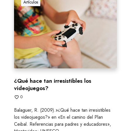
d
Q
Artículos
e
u
o
é
j
h
u
a
e
c
g
e
o
t
s
a
?
n
i
r
¿Qué hace tan irresistibles los
r
videojuegos?
e
0
s
i
Balaguer, R. (2009).»¿Qué hace tan irresistibles
s
los videojuegos?» en «En el camino del Plan
t
Ceibal. Referencias para padres y educadores»,
i