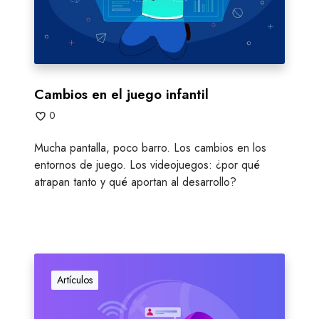
e
n
e
l
j
u
Cambios en el juego infantil
e
0
g
o
Mucha pantalla, poco barro. Los cambios en los
i
entornos de juego. Los videojuegos: ¿por qué
n
atrapan tanto y qué aportan al desarrollo?
f
a
n
t
i
V
l
i
Artículos
d
e