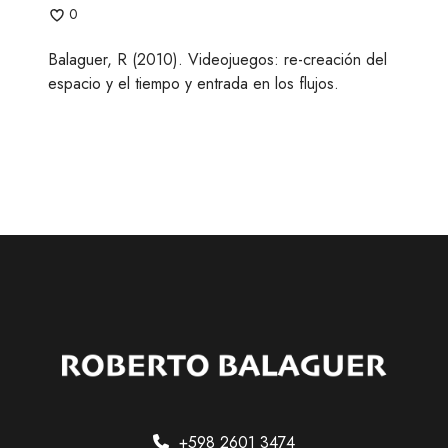
-
0
c
r
Balaguer, R (2010). Videojuegos: re-creación del
e
espacio y el tiempo y entrada en los flujos.
a
c
i
ó
n
d
e
l
e
s
p
a
c
i
o
+598 2601 3474