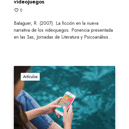
videojuegos
u
0
e
v
Balaguer, R. (2007). La ficción en la nueva
a
narrativa de los videojuegos. Ponencia presentada
n
en las 3as, Jornadas de Literatura y Psicoanálisis…
a
r
r
a
t
E
i
l
Artículos
v
i
a
m
d
p
e
a
l
c
o
t
s
o