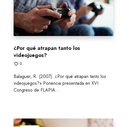
é
a
t
r
a
p
a
¿Por qué atrapan tanto los
n
videojuegos?
t
0
a
n
Balaguer, R. (2007). ¿Por qué atrapan tanto los
t
videojuegos?» Ponencia presentada en XVI
o
Congreso de FLAPIA…
l
o
s
v
i
¿