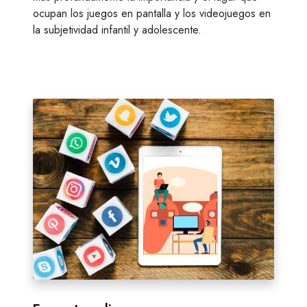
j
ocupan los juegos en pantalla y los videojuegos en
u
la subjetividad infantil y adolescente.
e
g
o
s
e
E
n
n
p
c
a
u
n
e
t
s
a
t
l
a
l
o
a
n
l
i
n