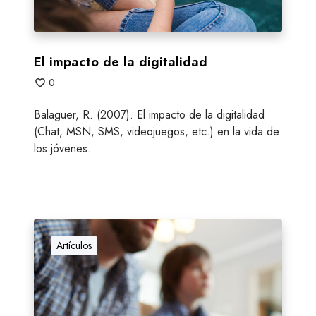
v
d
i
e
d
l
e
a
El impacto de la digitalidad
o
d
0
j
i
u
g
Balaguer, R. (2007). El impacto de la digitalidad
e
i
(Chat, MSN, SMS, videojuegos, etc.) en la vida de
g
t
los jóvenes.
o
a
s
l
i
d
a
¿
d
P
Artículos
o
r
q
u