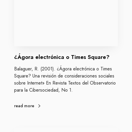
r
d
a
a
e
l
e
c
t
r
¿Ágora electrónica o Times Square?
ó
n
Balaguer, R. (2001). ¿Ágora electrónica o Times
i
Square? Una revisión de consideraciones sociales
c
sobre Internet» En Revista Textos del Observatorio
a
para la Cibersociedad, No 1.
o
T
i
read more
m
e
s
E