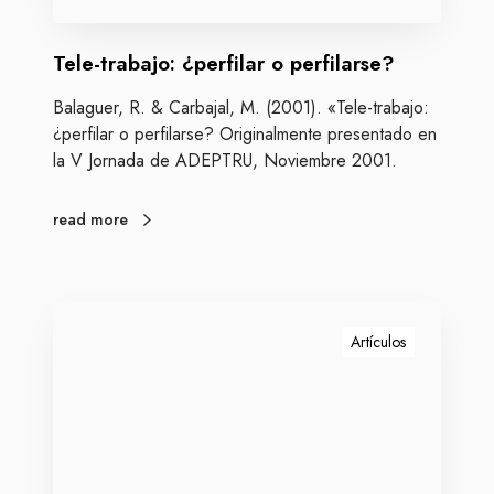
j
o
Tele-trabajo: ¿perfilar o perfilarse?
:
¿
Balaguer, R. & Carbajal, M. (2001). «Tele-trabajo:
p
¿perfilar o perfilarse? Originalmente presentado en
e
la V Jornada de ADEPTRU, Noviembre 2001.
r
f
i
read more
l
a
r
T
o
e
Artículos
p
l
e
e
r
-
f
t
i
r
l