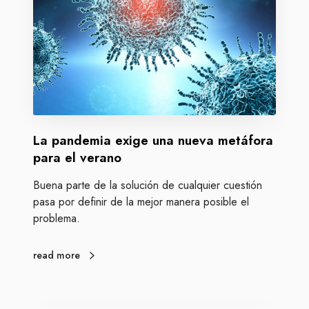
n
n
a
d
d
e
o
m
i
a
e
x
La pandemia exige una nueva metáfora
i
g
para el verano
e
Buena parte de la solución de cualquier cuestión
u
pasa por definir de la mejor manera posible el
n
problema.
a
n
u
read more
e
v
a