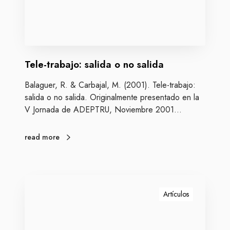
a
a
b
r
a
s
j
e
o
?
Tele-trabajo: salida o no salida
:
s
Balaguer, R. & Carbajal, M. (2001). Tele-trabajo:
a
salida o no salida. Originalmente presentado en la
l
V Jornada de ADEPTRU, Noviembre 2001…
i
d
a
read more
o
n
o
¿
s
Á
Artículos
a
g
l
o
i