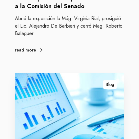
e
a la Comisión del Senado
m
Abrió la exposición la Mág. Virginia Rial, prosiguió
i
el Lic. Alejandro De Barbieri y cerró Mag. Roberto
p
Balaguer.
r
e
s
read more
e
n
t
L
a
o
Blog
c
s
i
t
ó
a
n
r
f
a
r
d
e
o