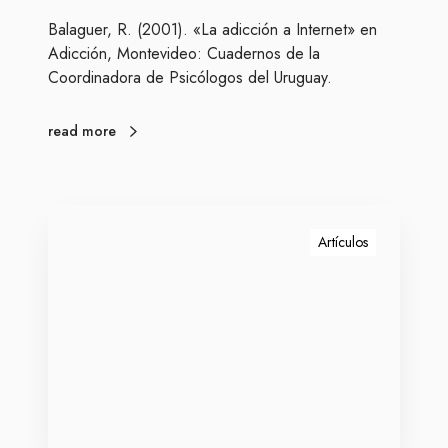
t
Balaguer, R. (2001). «La adicción a Internet» en
e
Adicción, Montevideo: Cuadernos de la
r
Coordinadora de Psicólogos del Uruguay.
n
e
t
read more
T
e
Artículos
l
e
-
t
r
a
b
a