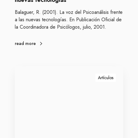
a
n
n
Balaguer, R. (2001). La voz del Psicoanálisis frente
á
t
a las nuevas tecnologías. En Publicación Oficial de
l
o
la Coordinadora de Psicólogos, julio, 2001.
i
s
i
read more
s
f
r
H
e
a
Artículos
n
c
t
i
e
e
a
n
l
d
a
o
s
f
n
o