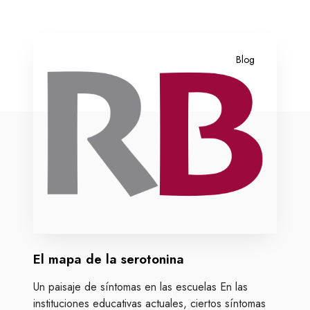
E
l
Blog
m
a
p
a
d
e
l
a
s
e
r
El mapa de la serotonina
o
t
Un paisaje de síntomas en las escuelas En las
o
instituciones educativas actuales, ciertos síntomas
n