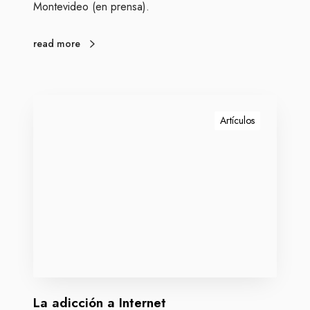
Montevideo (en prensa).
e
l
r
a
n
read more
r
e
t
L
a
Artículos
a
d
i
c
c
i
ó
n
a
I
La adicción a Internet
n