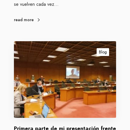
se vuelven cada vez…
i
n
a
read more
P
r
Blog
i
m
e
r
a
p
a
r
t
e
Primera parte de mi presentación frente
d