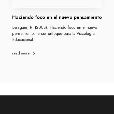
u
c
e
o
v
Haciendo foco en el nuevo pensamiento
e
a
n
s
Balaguer, R. (2003). Haciendo foco en el nuevo
e
t
pensamiento: tercer enfoque para la Psicología
l
e
Educacional.
n
c
u
n
e
read more
o
v
l
o
o
p
g
e
í
n
a
s
s
a
m
i