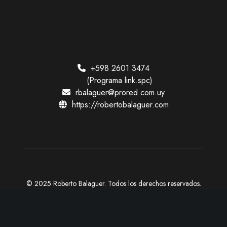
e
n
t
o
+598 2601 3474
(Programa link.spc)
rbalaguer@prored.com.uy
https://robertobalaguer.com
© 2025 Roberto Balaguer. Todos los derechos reservados.
Desarrollo web:
4enRED
X
F
I
Y
a
n
o
c
s
u