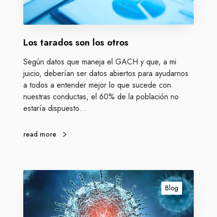
n
s
t
s
e
o
a
Los tarados son los otros
n
l
l
a
Según datos que maneja el GACH y que, a mi
o
C
juicio, deberían ser datos abiertos para ayudarnos
s
o
a todos a entender mejor lo que sucede con
o
m
nuestras conductas, el 60% de la población no
t
i
estaría dispuesto…
r
s
o
i
s
read more
ó
n
d
e
L
l
a
Blog
S
p
e
a