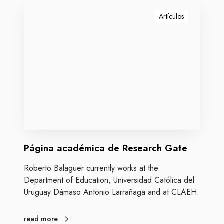
P
m
á
Artículos
e
g
t
i
á
n
f
a
o
a
r
c
a
a
p
d
a
é
r
m
a
Página académica de Research Gate
i
e
c
l
Roberto Balaguer currently works at the
a
v
Department of Education, Universidad Católica del
d
e
Uruguay Dámaso Antonio Larrañaga and at CLAEH.
e
r
R
a
e
read more