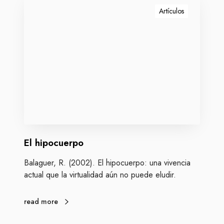
S
l
Artículos
q
h
u
i
a
p
r
o
e
c
?
u
e
r
p
o
El hipocuerpo
Balaguer, R. (2002). El hipocuerpo: una vivencia
actual que la virtualidad aún no puede eludir.
read more