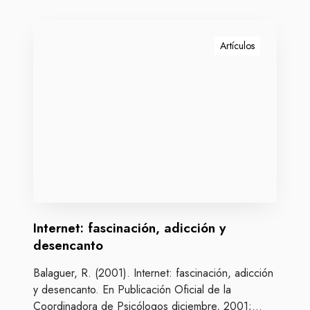
I
n
Artículos
t
e
r
n
e
t
:
f
a
s
Internet: fascinación, adicción y
c
i
desencanto
n
Balaguer, R. (2001). Internet: fascinación, adicción
a
y desencanto. En Publicación Oficial de la
c
Coordinadora de Psicólogos diciembre, 2001;…