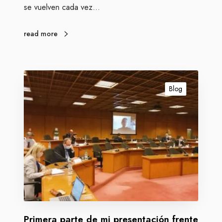
se vuelven cada vez…
i
n
a
read more
P
r
Blog
i
m
e
r
a
p
a
r
t
e
Primera parte de mi presentación frente
d