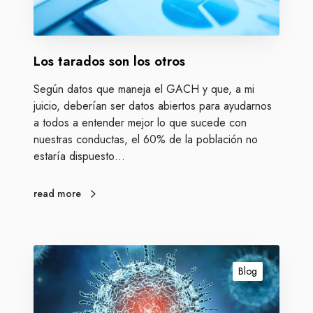
n
s
t
s
e
o
a
Los tarados son los otros
n
l
l
a
Según datos que maneja el GACH y que, a mi
o
C
juicio, deberían ser datos abiertos para ayudarnos
s
o
a todos a entender mejor lo que sucede con
o
m
nuestras conductas, el 60% de la población no
t
i
estaría dispuesto…
r
s
o
i
s
read more
ó
n
d
e
L
l
a
Blog
S
p
e
a