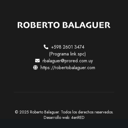
a
r
s
e
?
+598 2601 3474
(Programa link.spc)
rbalaguer@prored.com.uy
https://robertobalaguer.com
© 2025 Roberto Balaguer. Todos los derechos reservados.
Desarrollo web:
4enRED
X
F
I
Y