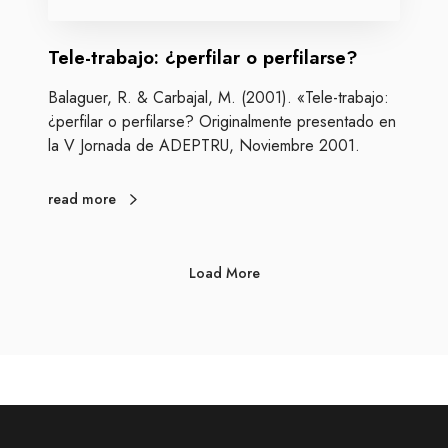
j
o
Tele-trabajo: ¿perfilar o perfilarse?
:
¿
Balaguer, R. & Carbajal, M. (2001). «Tele-trabajo:
p
¿perfilar o perfilarse? Originalmente presentado en
e
la V Jornada de ADEPTRU, Noviembre 2001.
r
f
i
read more
l
a
r
Load More
o
p
e
r
f
i
l