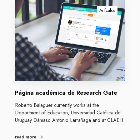
P
m
á
Artículos
e
g
t
i
á
n
f
a
o
a
r
c
a
a
p
d
a
é
r
m
a
Página académica de Research Gate
i
e
c
l
Roberto Balaguer currently works at the
a
v
Department of Education, Universidad Católica del
d
e
Uruguay Dámaso Antonio Larrañaga and at CLAEH.
e
r
R
a
e
read more