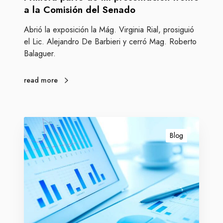
e
a la Comisión del Senado
m
Abrió la exposición la Mág. Virginia Rial, prosiguió
i
el Lic. Alejandro De Barbieri y cerró Mag. Roberto
p
Balaguer.
r
e
s
read more
e
n
t
L
a
o
Blog
c
s
i
t
ó
a
n
r
f
a
r
d
e
o