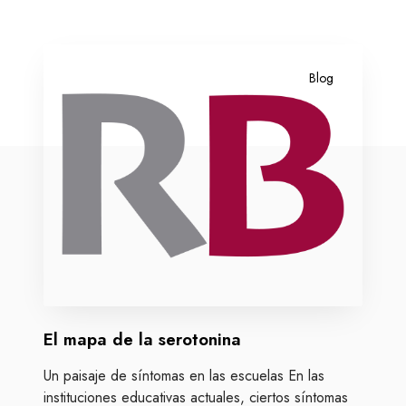
E
l
Blog
m
a
p
a
d
e
l
a
s
e
r
El mapa de la serotonina
o
t
Un paisaje de síntomas en las escuelas En las
o
instituciones educativas actuales, ciertos síntomas
n