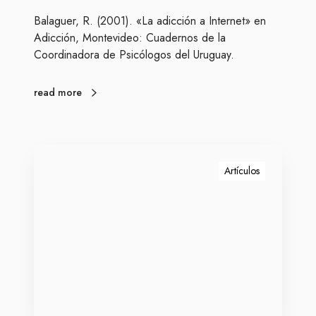
t
Balaguer, R. (2001). «La adicción a Internet» en
e
Adicción, Montevideo: Cuadernos de la
r
Coordinadora de Psicólogos del Uruguay.
n
e
t
read more
T
e
Artículos
l
e
-
t
r
a
b
a