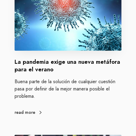
n
n
a
d
d
e
o
m
i
a
e
x
La pandemia exige una nueva metáfora
i
g
para el verano
e
Buena parte de la solución de cualquier cuestión
u
pasa por definir de la mejor manera posible el
n
problema.
a
n
u
read more
e
v
a