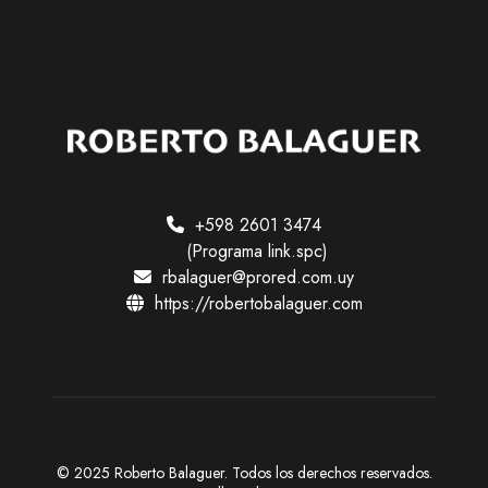
o
r
g
n
l
e
e
t
S
c
h
o
l
+598 2601 3474
a
(Programa link.spc)
r
rbalaguer@prored.com.uy
https://robertobalaguer.com
© 2025 Roberto Balaguer. Todos los derechos reservados.