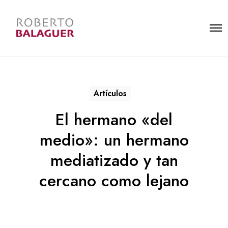
O
T
p
o
e
g
n
g
M
l
e
e
n
s
u
i
Artículos
d
e
a
El hermano «del
r
e
medio»: un hermano
a
mediatizado y tan
cercano como lejano