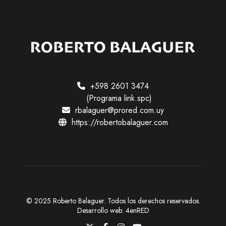
l
e
e
t
S
c
h
o
l
+598 2601 3474
a
(Programa link.spc)
r
rbalaguer@prored.com.uy
https://robertobalaguer.com
© 2025 Roberto Balaguer. Todos los derechos reservados.
Desarrollo web:
4enRED