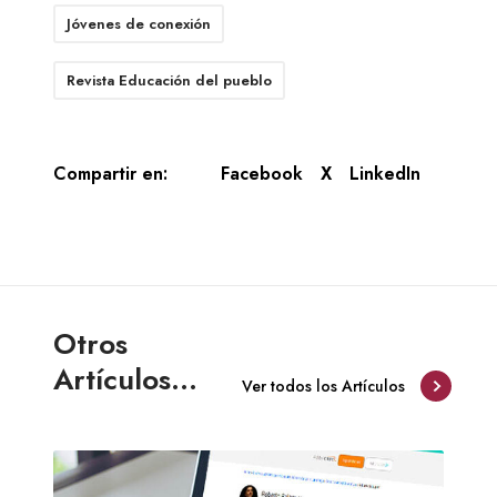
Jóvenes de conexión
Revista Educación del pueblo
Compartir en:
Facebook
X
LinkedIn
Otros
Artículos...
Ver todos los Artículos
P
á